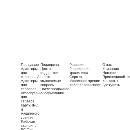
Продукция
Поддержка
Решения
О нас
Адаптеры
Центр
Расширение
Компания
для
поддержки
хранилища
Новости
серверов AI
Часто
Сервер
Присоединяйте
Адаптеры
задаваемые
Машинное зрение
Контакты
для
вопросы
Кибербезопасность
Где купить
серверов
Послепродажное
Аксессуары
обслуживание
для
сервера
Карты IPC
и
машинного
зрения
Рабочая
станция /
PC Card