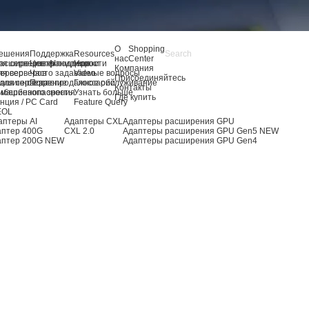
О
Shopping
ешения
Поддержка
Resources
нас
Center
я серверов AI
асширение хранилища
Центр поддержки
Новости
Компания
ля серверов
ервер
Часто задаваемые вопросы
Video
Присоединяйтесь
для сервера
ашинное зрение
Послепродажное обслуживание
Глоссарий
Контакты
 машинного зрения
ибербезопасность
Узнать больше
Где купить
нция / PC Card
Feature Query
EOL
аптеры AI
Адаптеры CXL
Адаптеры расширения GPU
аптер 400G
CXL 2.0
Адаптеры расширения GPU Gen5
NEW
аптер 200G
NEW
Адаптеры расширения GPU Gen4