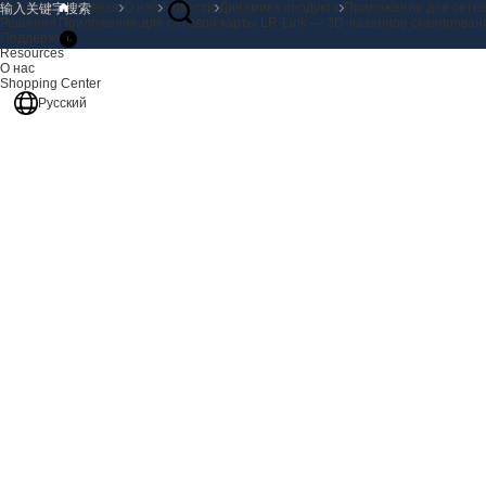
Продукция
Главная
О нас
Новости
Динамика продукта
Приложение для сетев
Решения
Приложение для сетевой карты LR-Link — 3D-лазерное сканирован
Поддержка
Resources
О нас
Shopping Center
Русский