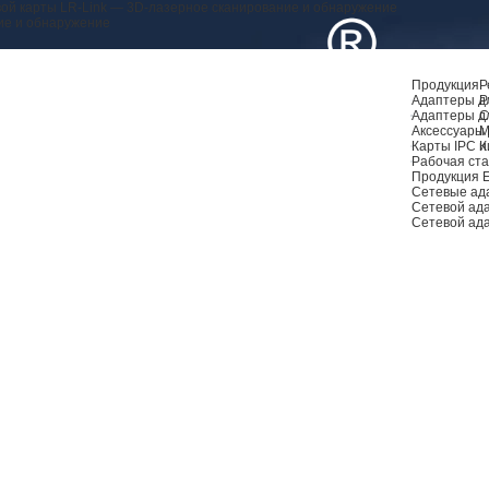
ой карты LR-Link — 3D-лазерное сканирование и обнаружение
ие и обнаружение
Продукция
Р
Адаптеры дл
Р
Адаптеры д
С
Аксессуары 
М
Карты IPC и
К
Рабочая ста
Продукция 
Сетевые ад
Сетевой ад
Сетевой ад