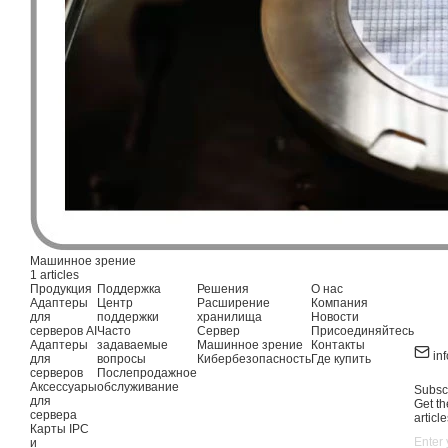
Машинное зрение
1 articles
Продукция
Поддержка
Решения
О нас
Адаптеры
Центр
Расширение
Компания
для
поддержки
хранилища
Новости
серверов AI
Часто
Сервер
Присоединяйтесь
Адаптеры
задаваемые
Машинное зрение
Контакты
in
для
вопросы
Кибербезопасность
Где купить
серверов
Послепродажное
Аксессуары
обслуживание
Subscr
для
Get th
сервера
article
Карты IPC
и