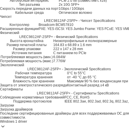
Автобусный интерфейс
PCIe 2.0 x8 (совместим с x16)
Тип разъема
2x 10G SFP+
Скорость передачи данных на порт
1Gbps / 10Gbps
Кабельная среда
Оптическое волокно
Чипсет
LREC9812AF-2SFP+ - Чипсет Specifications
Контроллер
Broadcom BCM57810
Расширенные функции
PXE: YES
iSCSI: YES
Jumbo Frame: YES
FCoE: YES
VM
Физический
LREC9812AF-2SFP+ - Физический Specifications
Высота кронштейна
Низкопрофильные и полноразмерные
Размер печатной платы
164.83 x 68.89 x 1.6 mm
Размер упаковки
222 x 147 x 28 mm
Источник питания
С питанием по PCIe
Потребляемая мощность (мин.)
6.084W
Потребляемая мощность (макс.)
7.776W
Экологический
LREC9812AF-2SFP+ - Экологический Specifications
Рабочая температура
0°C to 55°C
Температура хранения
от -40 °C до 65 °C
Влажность при хранении
Максимум 90 % без конденсации при 
Защита от электростатического разряда
Контактный разряд ±4 кВ
Сертификаты
LREC9812AF-2SFP+ - Сертификаты Specifications
Соблюдение нормативных требований
FCC, CE, RoHS
Поддержка протоколов
IEEE 802.3ae, 802.3ad, 802.3q, 802.3az
Загрузки
Загрузка драйверов
Последние сертифицированные драйверы для всех поддерживаемых ОС для
совместимости.
Windows
1 driver