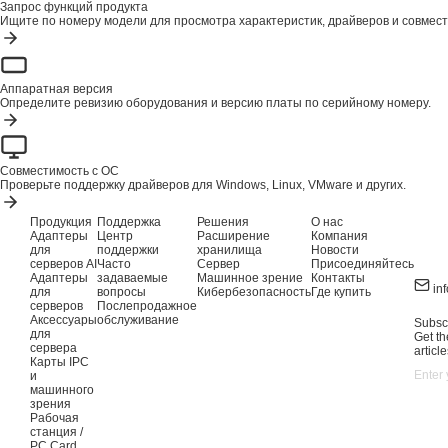
Запрос функций продукта
Ищите по номеру модели для просмотра характеристик, драйверов и совмест
Аппаратная версия
Определите ревизию оборудования и версию платы по серийному номеру.
Совместимость с ОС
Проверьте поддержку драйверов для Windows, Linux, VMware и других.
Продукция
Поддержка
Решения
О нас
Адаптеры
Центр
Расширение
Компания
для
поддержки
хранилища
Новости
серверов AI
Часто
Сервер
Присоединяйтесь
Адаптеры
задаваемые
Машинное зрение
Контакты
in
для
вопросы
Кибербезопасность
Где купить
серверов
Послепродажное
Аксессуары
обслуживание
Subscr
для
Get th
сервера
article
Карты IPC
и
машинного
зрения
Рабочая
станция /
PC Card