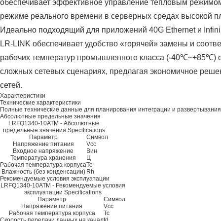
обеспечивает эффективное управление тепловым режимом
режиме реального времени в серверных средах высокой пл
Идеально подходящий для приложений 40G Ethernet и Infi
LR-LINK обеспечивает удобство «горячей» замены и соотв
рабочих температур промышленного класса (-40℃~+85℃) о
сложных сетевых сценариях, предлагая экономичное реше
сетей.
Характеристики
Технические характеристики
Полные технические данные для планирования интеграции и развертывания
Абсолютные предельные значения
LRFQ1340-10ATM - Абсолютные
предельные значения Specifications
Параметр
Символ
Напряжение питания
Vcc
Входное напряжение
Вин
Температура хранения
Ц
Рабочая температура корпуса
Tc
Влажность (без конденсации)
Rh
Рекомендуемые условия эксплуатации
LRFQ1340-10ATM - Рекомендуемые условия
эксплуатации Specifications
Параметр
Символ
Напряжение питания
Vcc
Рабочая температура корпуса
Tc
Скорость передачи данных на канал
fd