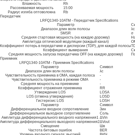
Влажность
Rh
Рассеиваемая мощность
15:00
Радиус изгиба оптоволокна
Rb
Передатчик
LRFQ1340-10ATM - Передатчик Specifications
Параметр
С
Диапазон длин волн полосы
λc
SMSR
σ
Средняя стартовая мощность (на каждую дорожку)
На
Амплитуда оптической модуляции (каждый канал)
O
Коэффициент потерь в передатчике и дисперсии (TDP), для каждой полосы
T
Коэффициент вымирания
С
Средняя мощность запуска передатчика OFF (на каждую дорожку)
П
Приемник
LRFQ1340-10ATM - Приемник Specifications
Параметр
Символ
Диапазон длин волн полосы
λc
Чувствительность приемника в OMA, каждая полоса
-
Чувствительность приемника в режиме OMA
-
Средняя мощность на приемнике
-
Коэффициент отражения приемника
RR
Утверждение LOS
LOSA
LOS (отмена утверждения)
LOSD
Гистерезис LOS
LOSH
Параметр
Символ
Дифференциальное входное сопротивление
Зин
Дифференциальное выходное сопротивление
Соль
Амплитуда дифференциального входного напряжения1
ΔVin
Амплитуда дифференциального выходного напряжения2
ΔVout
Смещение
Шв
Частота битовых ошибок
BER
Уровень входного сигнала: высокий
ВИЧ