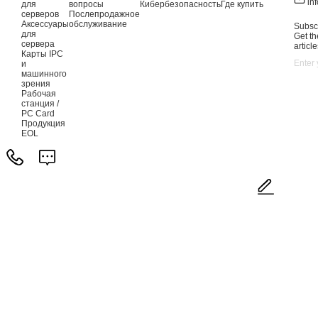
in
для
вопросы
Кибербезопасность
Где купить
серверов
Послепродажное
Аксессуары
обслуживание
Subscr
для
Get th
сервера
article
Карты IPC
и
машинного
зрения
Рабочая
станция /
PC Card
Продукция
EOL