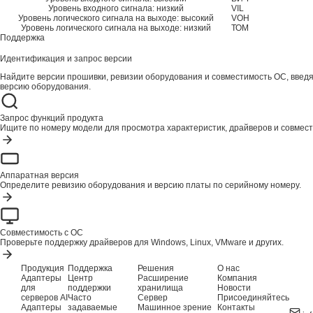
Уровень входного сигнала: низкий
VIL
Уровень логического сигнала на выходе: высокий
VOH
Уровень логического сигнала на выходе: низкий
ТОМ
Поддержка
Идентификация и запрос версии
Найдите версии прошивки, ревизии оборудования и совместимость ОС, введ
версию оборудования.
Запрос функций продукта
Ищите по номеру модели для просмотра характеристик, драйверов и совмест
Аппаратная версия
Определите ревизию оборудования и версию платы по серийному номеру.
Совместимость с ОС
Проверьте поддержку драйверов для Windows, Linux, VMware и других.
Продукция
Поддержка
Решения
О нас
Адаптеры
Центр
Расширение
Компания
для
поддержки
хранилища
Новости
серверов AI
Часто
Сервер
Присоединяйтесь
Адаптеры
задаваемые
Машинное зрение
Контакты