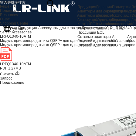
Продукция
Решения
Продукция
Решения
Поддержка
Re
Поддержка
Адаптеры для серверов AI
Расширение хранили
Центр подде
Но
Resources
Адаптеры для серверов
Сервер
Часто задав
Vi
О нас
Аксессуары для сервера
Машинное зрение
Послепродаж
Гл
Shopping Center
Карты IPC и машинного зрения
Кибербезопасность
Уз
Главная
Продукция
Аксессуары для сервера
Трансиверы
40 G
LRFQ1340-1
Рабочая станция / PC Card
Fe
Русский
Server Accessories
Продукция EOL
LRFQ1340-10ATM
Сетевые адаптеры AI
Адап
Модуль приемопередатчика QSFP+ для одномодового оптоволокна со скорость
Сетевой адаптер 400G
CXL 
Модуль приемопередатчика QSFP+ для одномодового оптоволокна со скорость
Сетевой адаптер 200G
NEW
LRFQ1340-10ATM
PDF 1.27MB
Скачать
Запрос
Предложение