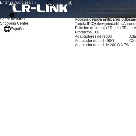
Productos
Sobre
Dinámica del
Inicio
Noticias
Soluciones
nosotros
producto
Productos
Soluciones
Soporte
Resour
Soporte
Esquema del sistema de inspección de calidad por visión artificial para SMT
Adaptadores de servidor AI
Expansión de almacenami
Centro de sopo
Noticia
Resources
Adaptadores de servidor
Servidor
Preguntas frec
Video
Sobre nosotros
Accesorios para servidores
Visión artificial
Servicio postve
Glosari
Shopping Center
Tarjeta IPC y de visión artificial
Ciberseguridad
Aprend
Estación de trabajo / Tarjeta PC
Feature
Español
Productos EOL
Adaptadores de red AI
Ada
Adaptador de red 400G
CXL
Adaptador de red de 200 G
NEW