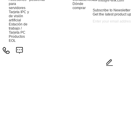
info@lr-link.com
para
Dónde
servidores
comprar
Subscribe to Newsletter
Tarjeta IPC y
Get the latest product u
de visión
artificial
Estación de
trabajo /
Tarjeta PC
Productos
EOL