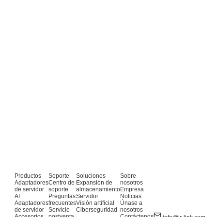
Productos
Soporte
Soluciones
Sobre
Adaptadores
Centro de
Expansión de
nosotros
de servidor
soporte
almacenamiento
Empresa
AI
Preguntas
Servidor
Noticias
Adaptadores
frecuentes
Visión artificial
Únase a
de servidor
Servicio
Ciberseguridad
nosotros
Accesorios
postventa
Contáctenos