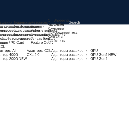
О
Shopping
ешения
Поддержка
Resources
нас
Center
я серверов AI
асширение хранилища
Центр поддержки
Новости
Компания
ля серверов
ервер
Часто задаваемые вопросы
Video
Присоединяйтесь
для сервера
ашинное зрение
Послепродажное обслуживание
Глоссарий
Контакты
 машинного зрения
ибербезопасность
Узнать больше
Где купить
нция / PC Card
Feature Query
EOL
аптеры AI
Адаптеры CXL
Адаптеры расширения GPU
аптер 400G
CXL 2.0
Адаптеры расширения GPU Gen5
NEW
аптер 200G
NEW
Адаптеры расширения GPU Gen4