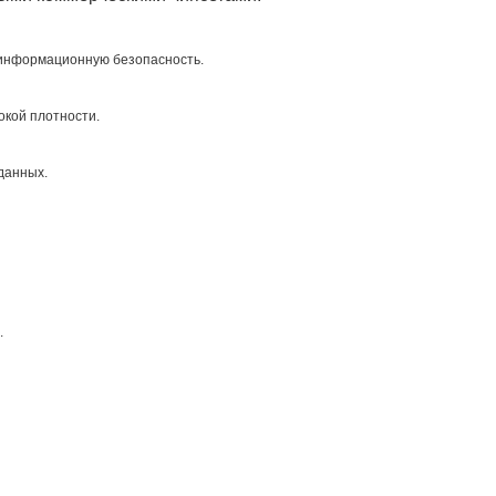
и информационную безопасность.
окой плотности.
данных.
.