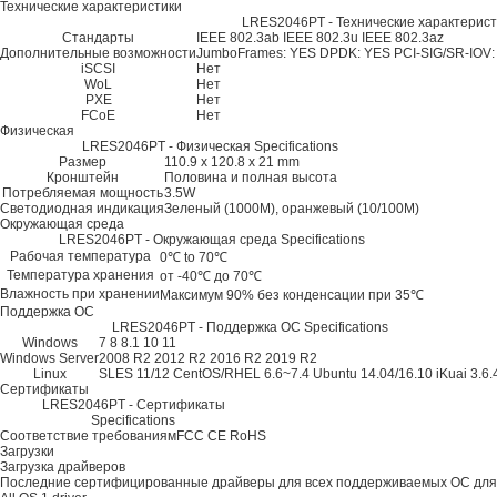
Технические характеристики
LRES2046PT - Технические характеристи
Стандарты
IEEE 802.3ab
IEEE 802.3u
IEEE 802.3az
Дополнительные возможности
JumboFrames: YES
DPDK: YES
PCI-SIG/SR-IOV
iSCSI
Нет
WoL
Нет
PXE
Нет
FCoE
Нет
Физическая
LRES2046PT - Физическая Specifications
Размер
110.9 x 120.8 x 21 mm
Кронштейн
Половина и полная высота
Потребляемая мощность
3.5W
Светодиодная индикация
Зеленый (1000M), оранжевый (10/100M)
Окружающая среда
LRES2046PT - Окружающая среда Specifications
Рабочая температура
0℃ to 70℃
Температура хранения
от -40℃ до 70℃
Влажность при хранении
Максимум 90% без конденсации при 35℃
Поддержка ОС
LRES2046PT - Поддержка ОС Specifications
Windows
7
8
8.1
10
11
Windows Server
2008 R2
2012 R2
2016 R2
2019 R2
Linux
SLES 11/12
CentOS/RHEL 6.6~7.4
Ubuntu 14.04/16.10
iKuai 3.6.
Сертификаты
LRES2046PT - Сертификаты
Specifications
Соответствие требованиям
FCC
CE
RoHS
Загрузки
Загрузка драйверов
Последние сертифицированные драйверы для всех поддерживаемых ОС для 