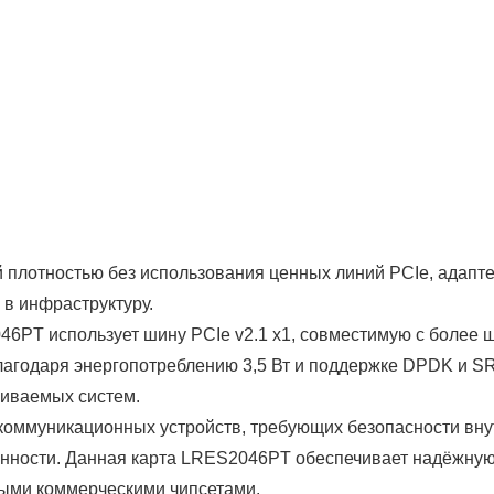
й плотностью без использования ценных линий PCIe, адап
в инфраструктуру.
46PT использует шину PCIe v2.1 x1, совместимую с более 
агодаря энергопотреблению 3,5 Вт и поддержке DPDK и SR-
аиваемых систем.
коммуникационных устройств, требующих безопасности внут
енности. Данная карта LRES2046PT обеспечивает надёжную 
ыми коммерческими чипсетами.