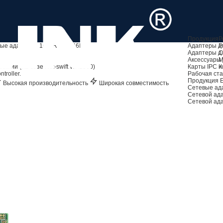
Продукция
Р
Адаптеры дл
Р
ые адаптеры 1G
LRES2046PT
Адаптеры д
С
Аксессуары 
М
Карты IPC и
К
линии (на базе Net-swift WX1860)
Рабочая ста
troller.
Продукция 
Высокая производительность
Широкая совместимость
Сетевые ад
Сетевой ад
Сетевой ад