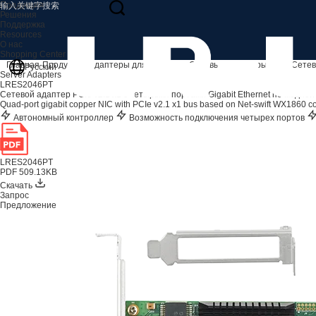
Продукция
Решения
Поддержка
Resources
О нас
Shopping Center
Главная
Продукция
Адаптеры для серверов
Сетевые адаптеры PCIe
Сетев
Русский
Server Adapters
LRES2046PT
Сетевой адаптер PCIe v2.1 x1 с четырьмя портами Gigabit Ethernet по медной 
Quad-port gigabit copper NIC with PCIe v2.1 x1 bus based on Net-swift WX1860 con
Автономный контроллер
Возможность подключения четырех портов
LRES2046PT
PDF 509.13KB
Скачать
Запрос
Предложение