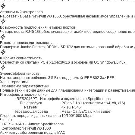
Автономный контроллер
Работает на базе Net-swift WX1860, обеспечивая независимое управление 
Возможность подключения четырех портов
Четыре порта RJ45 1G, обеспечивающие гигабитное медное соединение выс
Высокая производительность
Поддержка Jumbo Frames, DPDK и SR-IOV для оптимизированной обработки 
Широкая совместимость
Совместим со слотами PCIe x1/x4/x8/x16 и основными ОС Windows/Linux.
Энергоэффективность
Низкое энергопотребление 3,5 Вт с поддержкой IEEE 802.3az EEE.
Характеристики
Технические характеристики
Полные технические данные для планирования интеграции и развертывания
Интерфейс и подключение
LRES2046PT - Интерфейс и подключение Specifications
Тип автобуса
PCIe v2.1 x1 (совместим с x4, x8, x16)
Разъем
4x 1G RJ45
Передающая среда
Медь (Cat 5E/Cat6 или выше)
Скорость передачи данных на порт
10/100/1000 Mbps
Чипсет
LRES2046PT - Чипсет Specifications
Контроллер
Net-swift WX1860
Архитектура
Встроенный модуль MAC